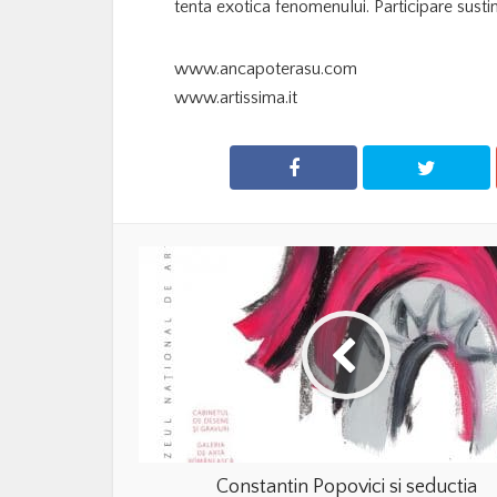
tenta exotica fenomenului. Participare susti
www.ancapoterasu.com
www.artissima.it
Constantin Popovici si seductia