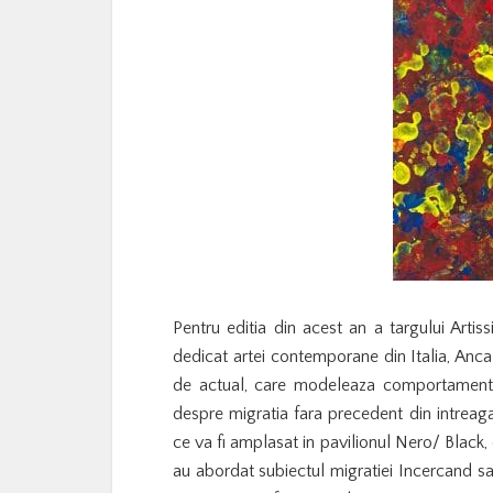
Pentru editia din acest an a targului Arti
dedicat artei contemporane din Italia, Anc
de actual, care modeleaza comportamentul n
despre migratia fara precedent din intreaga 
ce va fi amplasat in pavilionul Nero/ Black,
au abordat subiectul migratiei Incercand s