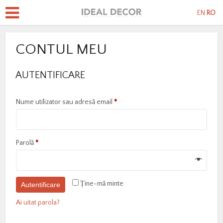
EN
RO
CONTUL MEU
AUTENTIFICARE
Obligatoriu
Nume utilizator sau adresă email
*
Obligatoriu
Parolă
*
Ține-mă minte
Autentificare
Ai uitat parola?