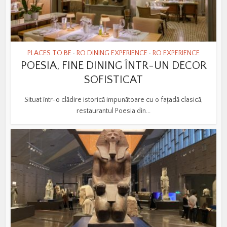
PLACES TO BE
RO DINING EXPERIENCE
RO EXPERIENCE
•
•
POESIA, FINE DINING ÎNTR-UN DECOR
SOFISTICAT
Situat într-o clădire istorică impunătoare cu o fațadă clasică,
restaurantul Poesia din...