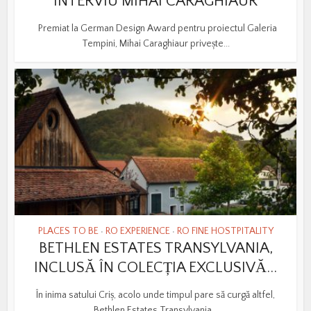
INTERVIU MIHAI CARAGHIAUR
Premiat la German Design Award pentru proiectul Galeria
Tempini, Mihai Caraghiaur privește...
PLACES TO BE
RO EXPERIENCE
RO FINE HOSTPITALITY
•
•
BETHLEN ESTATES TRANSYLVANIA,
INCLUSĂ ÎN COLECȚIA EXCLUSIVĂ...
În inima satului Criș, acolo unde timpul pare să curgă altfel,
Bethlen Estates Transylvania...