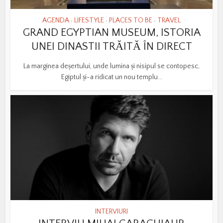
AGENDA
LIFESTYLE
PLACES TO BE
TRAVEL
•
•
•
GRAND EGYPTIAN MUSEUM, ISTORIA
UNEI DINASTII TRĂITĂ ÎN DIRECT
La marginea deșertului, unde lumina și nisipul se contopesc,
Egiptul și-a ridicat un nou templu...
INTERVIURI