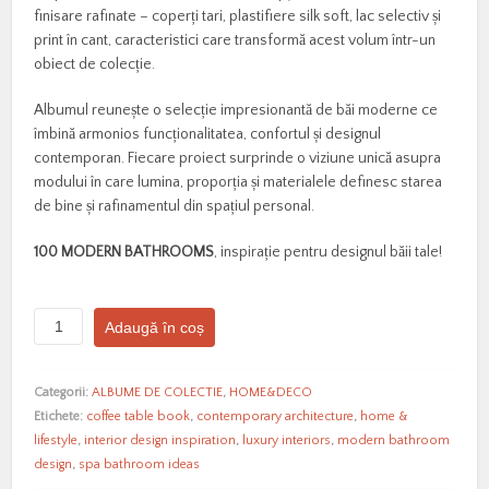
finisare rafinate – coperți tari, plastifiere silk soft, lac selectiv și
print în cant, caracteristici care transformă acest volum într-un
obiect de colecție.
Albumul reunește o selecție impresionantă de băi moderne ce
îmbină armonios funcționalitatea, confortul și designul
contemporan. Fiecare proiect surprinde o viziune unică asupra
modului în care lumina, proporția și materialele definesc starea
de bine și rafinamentul din spațiul personal.
100 MODERN BATHROOMS
, inspirație pentru designul băii tale!
Cantitate
Adaugă în coș
100
MODERN
BATHROOMS
Categorii:
ALBUME DE COLECTIE
,
HOME&DECO
COFFEE
Etichete:
coffee table book
,
contemporary architecture
,
home &
TABLE
lifestyle
,
interior design inspiration
,
luxury interiors
,
modern bathroom
BOOK
design
,
spa bathroom ideas