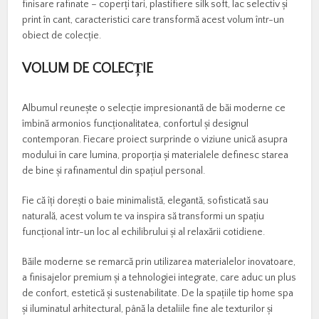
finisare rafinate – coperți tari, plastifiere silk soft, lac selectiv și
print în cant, caracteristici care transformă acest volum într-un
obiect de colecție.
VOLUM DE COLECȚIE
Albumul reunește o selecție impresionantă de băi moderne ce
îmbină armonios funcționalitatea, confortul și designul
contemporan. Fiecare proiect surprinde o viziune unică asupra
modului în care lumina, proporția și materialele definesc starea
de bine și rafinamentul din spațiul personal.
Fie că îți dorești o baie minimalistă, elegantă, sofisticată sau
naturală, acest volum te va inspira să transformi un spațiu
funcțional într-un loc al echilibrului și al relaxării cotidiene.
Băile moderne se remarcă prin utilizarea materialelor inovatoare,
a finisajelor premium și a tehnologiei integrate, care aduc un plus
de confort, estetică și sustenabilitate. De la spațiile tip home spa
și iluminatul arhitectural, până la detaliile fine ale texturilor și