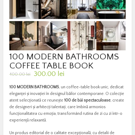
100 MODERN BATHROOMS
COFFEE TABLE BOOK
Prețul
Prețul
300.00
lei
400.00
lei
inițial
curent
a
este:
100 MODERN BATHROOMS
, un coffee-table book unic, dedicat
fost:
300.00 lei.
eleganței și inovației în designul băilor contemporane. O colecție
400.00 lei.
atent selecționată ce reunește
100 de băi spectaculoase
, create
de designeri și arhitecți talentați, care îmbină armonios
funcționalitatea cu emoția, transformând rutina de zi cu zi într-o
experiență relaxantă.
Un produs editorial de o calitate excepțională, cu detalii de