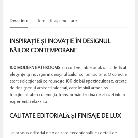
Descriere
Informații suplimentare
INSPIRAȚIE ȘI INOVAȚIE ÎN DESIGNUL
BĂILOR CONTEMPORANE
100 MODERN BATHROOMS
, un coffee-table book unic, dedicat
eleganței și inovației în designul băilor contemporane. O colecție
atent selecționată ce reunește
100 de băi spectaculoase
, create
de designeri și arhitecți talentați, care îmbină armonios
funcționalitatea cu emoția, transformând rutina de zi cu zi într-o
experiență relaxantă.
CALITATE EDITORIALĂ ȘI FINISAJE DE LUX
Un produs editorial de o calitate excepțională, cu detalii de