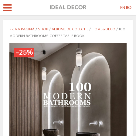
EN
RO
PRIMA PAGINĂ
/
SHOP
/
ALBUME DE COLECTIE
/
HOME&DECO
/ 100
MODERN BATHROOMS COFFEE TABLE BOOK
-25%