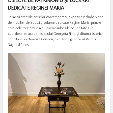
OBIECTE DE PATRIMONIU ȘI LUCRĂRI
DEDICATE REGINEI MARIA
Pe lângă creațiile artiștilor contemporani, expoziția include piese
de mobilier de epocă și volume dedicate Reginei Maria, printre
care cele trei tomuri ale „Însemnărilor zilnice”, editate sub
coordonarea academicianului Georgeta Filitti, și albumul istoric
coordonat de Narcis Dorin Ion, directorul general al Muzeului
Național Peleș.