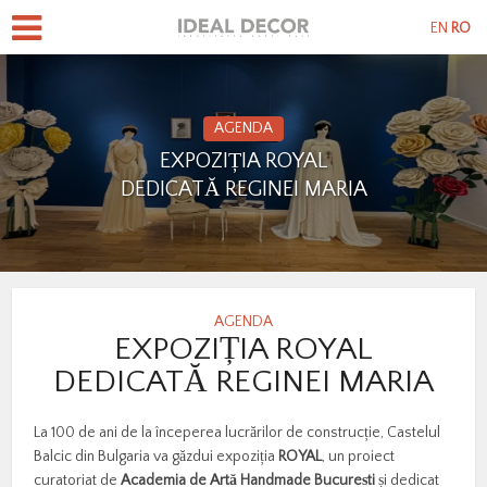
EN
RO
AGENDA
EXPOZIȚIA ROYAL
DEDICATĂ REGINEI MARIA
AGENDA
EXPOZIȚIA ROYAL
DEDICATĂ REGINEI MARIA
La 100 de ani de la începerea lucrărilor de construcție, Castelul
Balcic din Bulgaria va găzdui expoziția
ROYAL
, un proiect
curatoriat de
Academia de Artă Handmade București
și dedicat