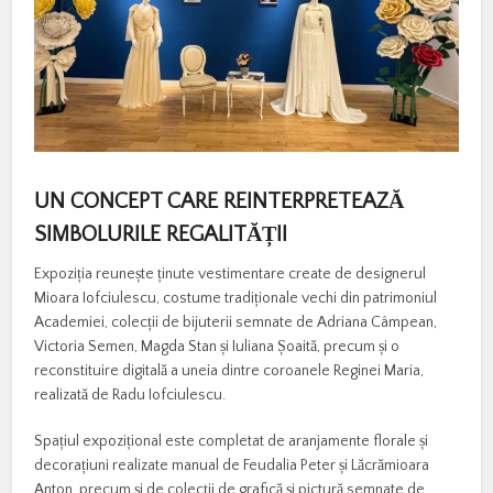
UN CONCEPT CARE REINTERPRETEAZĂ
SIMBOLURILE REGALITĂȚII
Expoziția reunește ținute vestimentare create de designerul
Mioara Iofciulescu, costume tradiționale vechi din patrimoniul
Academiei, colecții de bijuterii semnate de Adriana Câmpean,
Victoria Semen, Magda Stan și Iuliana Șoaită, precum și o
reconstituire digitală a uneia dintre coroanele Reginei Maria,
realizată de Radu Iofciulescu.
Spațiul expozițional este completat de aranjamente florale și
decorațiuni realizate manual de Feudalia Peter și Lăcrămioara
Anton, precum și de colecții de grafică și pictură semnate de