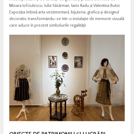
Mioara Iofciulescu, Iulia Săsărman, Ianis Radu și Valentina Butoi.
Expoziția îmbină arta vestimentară, bijuteria, grafica și designul
decorativ, transformându-se într-o instalație de memorie vizuală
care aduce în prezent simbolurile regalității.