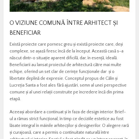
O VIZIUNE COMUNĂ ÎNTRE ARHITECT ȘI
BENEFICIAR
Există proiecte care pornesc greu și există proiecte care, deși
complexe, se așază firesc încă de la început. Această casă s-a
născut dintr-o situație aparent dificilă, dar, în esență, ideală.
Beneficiarii au lansat proiectul de arhitectură către mai multe
echipe, oferind un set clar de cerințe funcționale dar și o
libertate deplină de expresie. Conceptul propus de Călin și
Lucreția Santa a fost ales fără ajustări, semn al unei perspective
comune și al unei relații construite pe încredere încă din prima
etapă.
Aceeași abordare a continuat și în faza de design interior. Brief-
ul a rămas strict funcțional, în timp ce deciziile estetice au fost
lăsate integral în mâinile arhitecților și designerilor. O alegere rară
și curajoasă, care a permis o continuitate naturală între