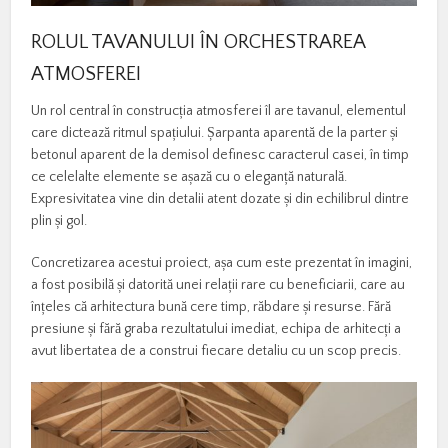
ROLUL TAVANULUI ÎN ORCHESTRAREA
ATMOSFEREI
Un rol central în construcția atmosferei îl are tavanul, elementul
care dictează ritmul spațiului. Șarpanta aparentă de la parter și
betonul aparent de la demisol definesc caracterul casei, în timp
ce celelalte elemente se așază cu o eleganță naturală.
Expresivitatea vine din detalii atent dozate și din echilibrul dintre
plin și gol.
Concretizarea acestui proiect, așa cum este prezentat în imagini,
a fost posibilă și datorită unei relații rare cu beneficiarii, care au
înțeles că arhitectura bună cere timp, răbdare și resurse. Fără
presiune și fără graba rezultatului imediat, echipa de arhitecți a
avut libertatea de a construi fiecare detaliu cu un scop precis.