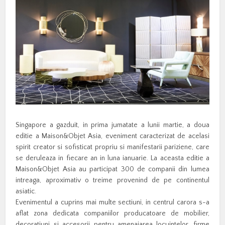
Singapore a gazduit, in prima jumatate a lunii martie, a doua
editie a Maison&Objet Asia, eveniment caracterizat de acelasi
spirit creator si sofisticat propriu si manifestarii pariziene, care
se deruleaza in fiecare an in luna ianuarie. La aceasta editie a
Maison&Objet Asia au participat 300 de companii din lumea
intreaga, aproximativ o treime provenind de pe continentul
asiatic.
Evenimentul a cuprins mai multe sectiuni, in centrul carora s-a
aflat zona dedicata companiilor producatoare de mobilier,
decoratiuni si accesorii pentru amenajarea locuintelor, firme