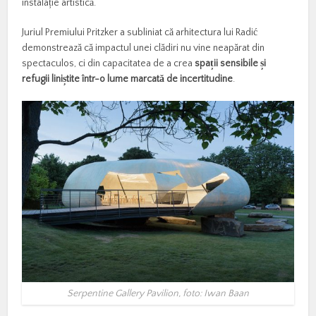
instalație
artistică.
Juriul
Premiului
Pritzker
a
subliniat
că
arhitectura
lui
Radić
demonstrează
că
impactul
unei
clădiri
nu
vine
neapărat
din
spectaculos,
ci
din
capacitatea
de
a
crea
spații
sensibile
și
refugii
liniștite
într-
o
lume
marcată
de
incertitudine
.
Serpentine Gallery Pavilion, foto: Iwan Baan