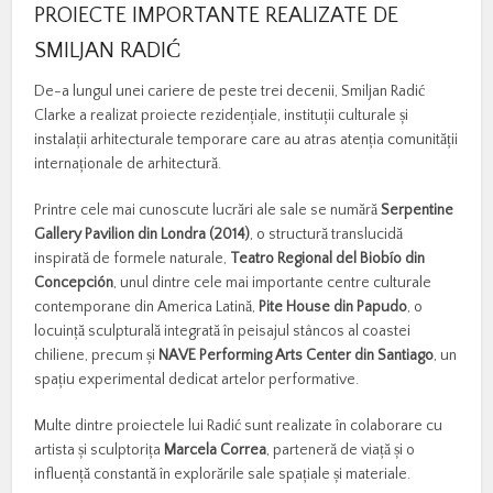
PROIECTE
IMPORTANTE
REALIZATE
DE
SMILJAN
RADIĆ
De-
a
lungul
unei
cariere
de
peste
trei
decenii,
Smiljan
Radić
Clarke
a
realizat
proiecte
rezidențiale,
instituții
culturale
și
instalații
arhitecturale
temporare
care
au
atras
atenția
comunității
internaționale
de
arhitectură.
Printre
cele
mai
cunoscute
lucrări
ale
sale
se
numără
Serpentine
Gallery
Pavilion
din
Londra (
2014)
,
o
structură
translucidă
inspirată
de
formele
naturale,
Teatro
Regional
del
Biobío
din
Concepción
,
unul
dintre
cele
mai
importante
centre
culturale
contemporane
din
America
Latină,
Pite
House
din
Papudo
,
o
locuință
sculpturală
integrată
în
peisajul
stâncos
al
coastei
chiliene,
precum
și
NAVE
Performing
Arts
Center
din
Santiago
,
un
spațiu
experimental
dedicat
artelor
performative.
Multe
dintre
proiectele
lui
Radić
sunt
realizate
în
colaborare
cu
artista
și
sculptorița
Marcela
Correa
,
parteneră
de
viață
și
o
influență
constantă
în
explorările
sale
spațiale
și
materiale.