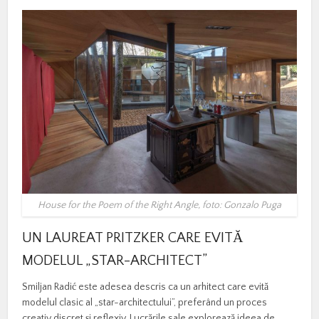
House for the Poem of the Right Angle, foto: Gonzalo Puga
UN
LAUREAT
PRITZKER
CARE
EVITĂ
MODELUL „
STAR-
ARCHITECT”
Smiljan
Radić
este
adesea
descris
ca
un
arhitect
care
evită
modelul
clasic
al „
star-
architectului”,
preferând
un
proces
creativ
discret
și
reflexiv.
Lucrările
sale
explorează
ideea
de