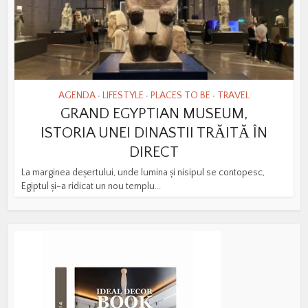
AGENDA
LIFESTYLE
PLACES TO BE
TRAVEL
•
•
•
GRAND EGYPTIAN MUSEUM,
ISTORIA UNEI DINASTII TRĂITĂ ÎN
DIRECT
La marginea deșertului, unde lumina și nisipul se contopesc,
Egiptul și-a ridicat un nou templu...