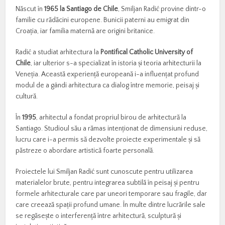
Născut
în
1965
la
Santiago
de
Chile
,
Smiljan
Radić
provine
dintr-
o
familie
cu
rădăcini
europene.
Bunicii
paterni
au
emigrat
din
Croația,
iar
familia
maternă
are
origini
britanice.
Radić
a
studiat
arhitectura
la
Pontifical
Catholic
University
of
Chile
,
iar
ulterior
s-
a
specializat
în
istoria
și
teoria
arhitecturii
la
Veneția.
Această
experiență
europeană
i-
a
influențat
profund
modul
de
a
gândi
arhitectura
ca
dialog
între
memorie,
peisaj
și
cultură.
În
1995
,
arhitectul
a
fondat
propriul
birou
de
arhitectură
la
Santiago.
Studioul
său
a
rămas
intenționat
de
dimensiuni
reduse,
lucru
care
i-
a
permis
să
dezvolte
proiecte
experimentale
și
să
păstreze
o
abordare
artistică
foarte
personală.
Proiectele
lui
Smiljan
Radić
sunt
cunoscute
pentru
utilizarea
materialelor
brute,
pentru
integrarea
subtilă
în
peisaj
și
pentru
formele
arhitecturale
care
par
uneori
temporare
sau
fragile,
dar
care
creează
spații
profund
umane.
În
multe
dintre
lucrările
sale
se
regăsește
o
interferență
între
arhitectură,
sculptură
și