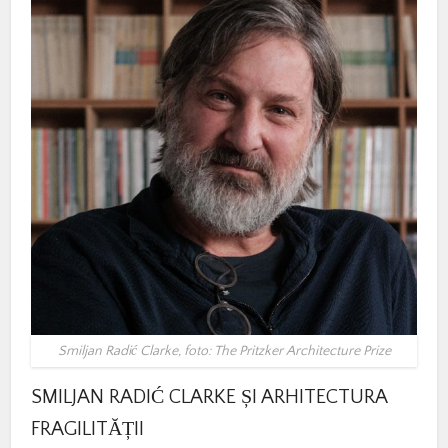
Smiljan Radić Clarke, foto: The Pritzker Architecture Prize
SMILJAN
RADIĆ
CLARKE
ȘI
ARHITECTURA
FRAGILITĂȚII