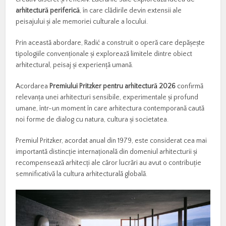
arhitectură
periferică
,
în
care
clădirile
devin
extensii
ale
peisajului
și
ale
memoriei
culturale
a
locului.
Prin
această
abordare,
Radić
a
construit
o
operă
care
depășește
tipologiile
convenționale
și
explorează
limitele
dintre
obiect
arhitectural,
peisaj
și
experiență
umană.
Acordarea
Premiului
Pritzker
pentru
arhitectură
2026
confirmă
relevanța
unei
arhitecturi
sensibile,
experimentale
și
profund
umane,
într-
un
moment
în
care
arhitectura
contemporană
caută
noi
forme
de
dialog
cu
natura,
cultura
și
societatea.
Premiul
Pritzker,
acordat
anual
din
1979,
este
considerat
cea
mai
importantă
distincție
internațională
din
domeniul
arhitecturii
și
recompensează
arhitecți
ale
căror
lucrări
au
avut
o
contribuție
semnificativă
la
cultura
arhitecturală
globală.