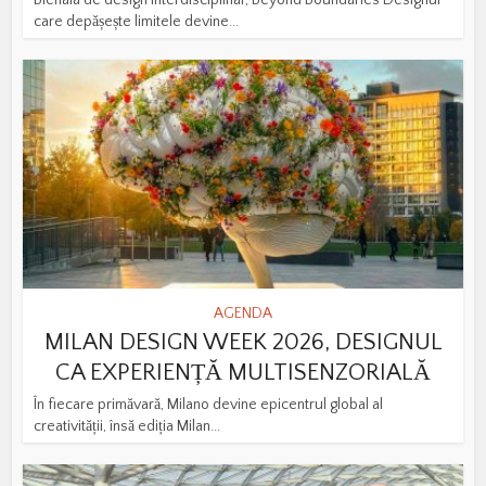
Bienala de design interdisciplinar, Beyond Boundaries Designul
care depășește limitele devine...
AGENDA
MILAN DESIGN WEEK 2026, DESIGNUL
CA EXPERIENȚĂ MULTISENZORIALĂ
În fiecare primăvară, Milano devine epicentrul global al
creativității, însă ediția Milan...