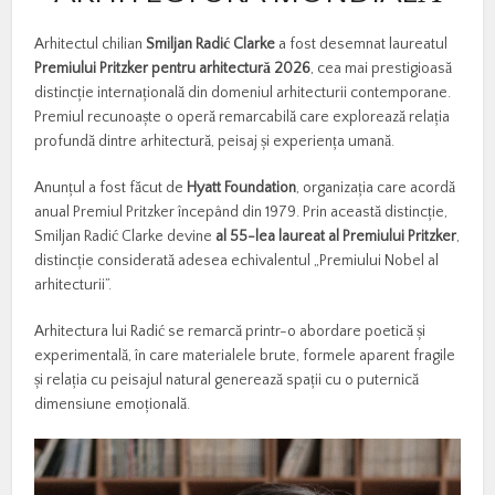
Arhitectul
chilian
Smiljan
Radić
Clarke
a
fost
desemnat
laureatul
Premiului
Pritzker
pentru
arhitectură
2026
,
cea
mai
prestigioasă
distincție
internațională
din
domeniul
arhitecturii
contemporane.
Premiul
recunoaște
o
operă
remarcabilă
care
explorează
relația
profundă
dintre
arhitectură,
peisaj
și
experiența
umană.
Anunțul
a
fost
făcut
de
Hyatt
Foundation
,
organizația
care
acordă
anual
Premiul
Pritzker
începând
din
1979.
Prin
această
distincție,
Smiljan
Radić
Clarke
devine
al
55-
lea
laureat
al
Premiului
Pritzker
,
distincție
considerată
adesea
echivalentul „
Premiului
Nobel
al
arhitecturii”.
Arhitectura
lui
Radić
se
remarcă
printr-
o
abordare
poetică
și
experimentală,
în
care
materialele
brute,
formele
aparent
fragile
și
relația
cu
peisajul
natural
generează
spații
cu
o
puternică
dimensiune
emoțională.