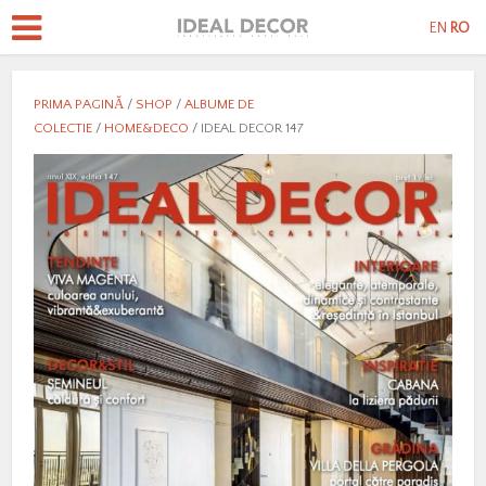
EN
RO
PRIMA PAGINĂ
/
SHOP
/
ALBUME DE
COLECTIE
/
HOME&DECO
/ IDEAL DECOR 147