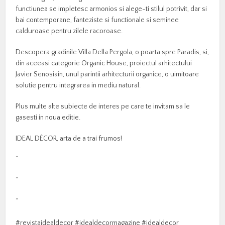
functiunea se impletesc armonios si alege-ti stilul potrivit, dar si
bai contemporane, fanteziste si functionale si seminee
calduroase pentru zilele racoroase.
Descopera gradinile Villa Della Pergola, o poarta spre Paradis, si,
din aceeasi categorie Organic House, proiectul arhitectului
Javier Senosiain, unul parintii arhitecturii organice, o uimitoare
solutie pentru integrarea in mediu natural.
Plus multe alte subiecte de interes pe care te invitam sa le
gasesti in noua editie.
IDEAL DÉCOR, arta de a trai frumos!
“
“
“
#revistaidealdecor #idealdecormagazine #idealdecor