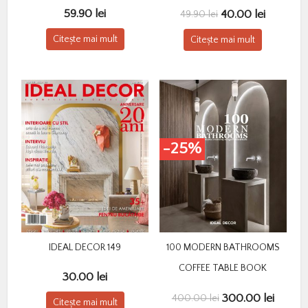
Prețul
Prețul
59.90
lei
40.00
lei
49.90
lei
inițial
curent
Citește mai mult
Citește mai mult
a
este:
fost:
40.00 lei
49.90 lei.
-25%
IDEAL DECOR 149
100 MODERN BATHROOMS
COFFEE TABLE BOOK
30.00
lei
Prețul
Prețul
300.00
lei
400.00
lei
Citește mai mult