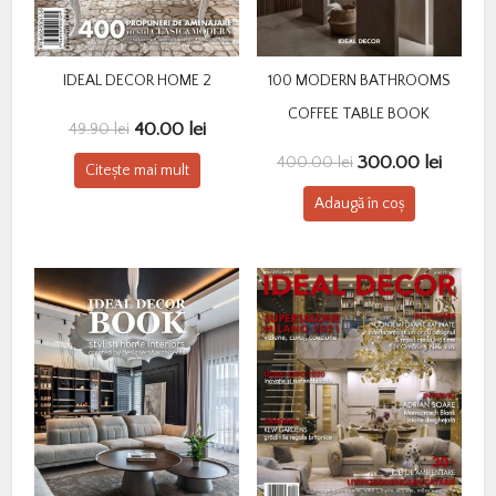
IDEAL DECOR HOME 2
100 MODERN BATHROOMS
COFFEE TABLE BOOK
Prețul
Prețul
40.00
lei
49.90
lei
inițial
curent
Prețul
Prețul
300.00
lei
400.00
lei
Citește mai mult
a
este:
inițial
curent
fost:
40.00 lei.
Adaugă în coș
a
este:
49.90 lei.
fost:
300.00
400.00 lei.