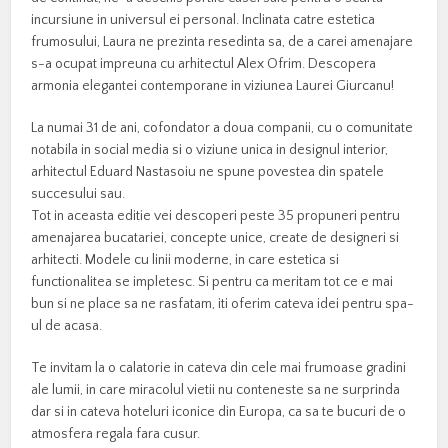
incursiune in universul ei personal. Inclinata catre estetica
frumosului, Laura ne prezinta resedinta sa, de a carei amenajare
s-a ocupat impreuna cu arhitectul Alex Ofrim. Descopera
armonia elegantei contemporane in viziunea Laurei Giurcanu!
La numai 31 de ani, cofondator a doua companii, cu o comunitate
notabila in social media si o viziune unica in designul interior,
arhitectul Eduard Nastasoiu ne spune povestea din spatele
succesului sau.
Tot in aceasta editie vei descoperi peste 35 propuneri pentru
amenajarea bucatariei, concepte unice, create de designeri si
arhitecti. Modele cu linii moderne, in care estetica si
functionalitea se impletesc. Si pentru ca meritam tot ce e mai
bun si ne place sa ne rasfatam, iti oferim cateva idei pentru spa-
ul de acasa.
Te invitam la o calatorie in cateva din cele mai frumoase gradini
ale lumii, in care miracolul vietii nu conteneste sa ne surprinda
dar si in cateva hoteluri iconice din Europa, ca sa te bucuri de o
atmosfera regala fara cusur.