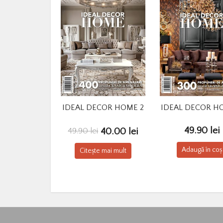
IDEAL DECOR HOME 2
IDEAL DECOR H
Prețul
Prețul
49.90
lei
40.00
lei
49.90
lei
inițial
curent
Adaugă în coș
Citește mai mult
a
este:
fost:
40.00 lei.
49.90 lei.