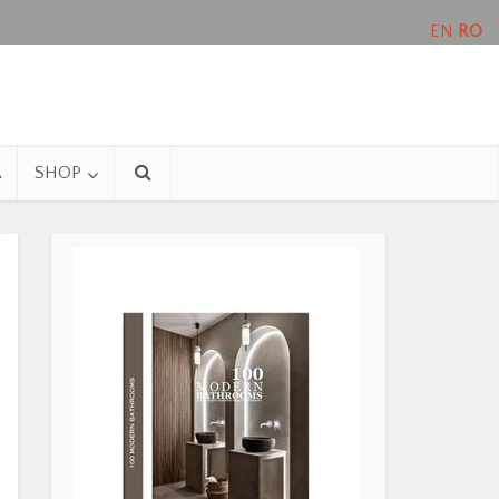
EN
RO
A
SHOP