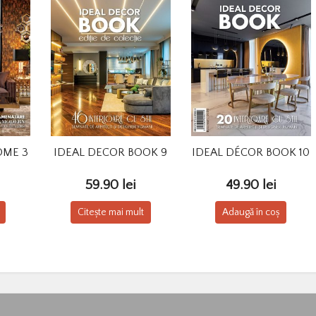
OME 3
IDEAL DECOR BOOK 9
IDEAL DÉCOR BOOK 10
59.90
lei
49.90
lei
Citește mai mult
Adaugă în coș