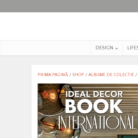
DESIGN
LIFE
PRIMA PAGINĂ
/
SHOP
/
ALBUME DE COLECTIE