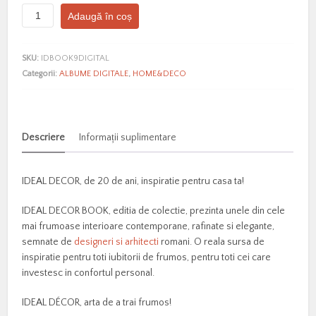
Cantitate
Adaugă în coș
ID
BOOK
DE
SKU:
IDBOOK9DIGITAL
COLECTIE
Categorii:
ALBUME DIGITALE
,
HOME&DECO
DIGITAL
Descriere
Informații suplimentare
IDEAL DECOR, de 20 de ani, inspiratie pentru casa ta!
IDEAL DECOR BOOK, editia de colectie, prezinta unele din cele
mai frumoase interioare contemporane, rafinate si elegante,
semnate de
designeri si arhitecti
romani. O reala sursa de
inspiratie pentru toti iubitorii de frumos, pentru toti cei care
investesc in confortul personal.
IDEAL DÉCOR, arta de a trai frumos!