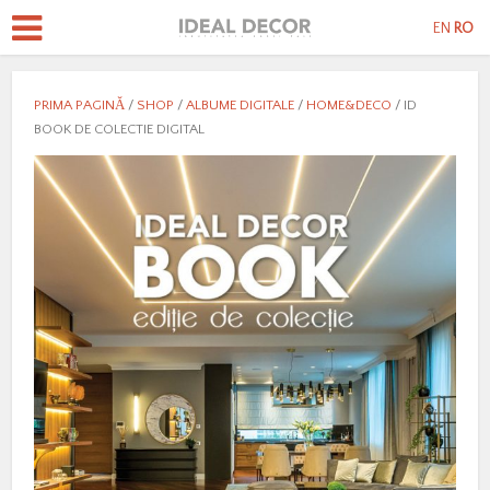
EN
RO
PRIMA PAGINĂ
/
SHOP
/
ALBUME DIGITALE
/
HOME&DECO
/ ID
BOOK DE COLECTIE DIGITAL