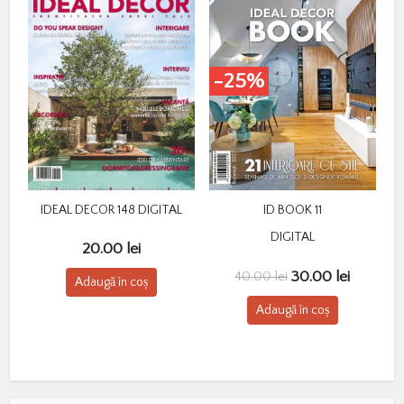
-25%
IDEAL DECOR 148 DIGITAL
ID BOOK 11
DIGITAL
20.00
lei
Prețul
Prețul
30.00
lei
40.00
lei
Adaugă în coș
inițial
curent
Adaugă în coș
a
este:
fost:
30.00 le
40.00 lei.