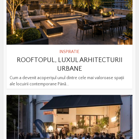
INSPIRATIE
ROOFTOPUL, LUXUL ARHITECTURII
URBANE
Cum a devenit acoperișul unul dintre cele mai valoroase spații
ale locuirii contemporane Până...