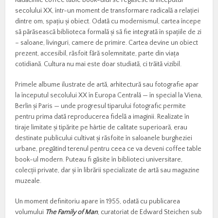
secolului XX, într-un moment de transformare radicală a relației
dintre om, spațiu și obiect. Odată cu modernismul, cartea începe
să părăsească biblioteca formală și să fie integrată în spațiile de zi
– saloane, livinguri, camere de primire. Cartea devine un obiect
prezent, accesibil, răsfoit fără solemnitate, parte din viața
cotidiană. Cultura nu mai este doar studiată, ci trăită vizibil.
Primele albume ilustrate de artă, arhitectură sau fotografie apar
la începutul secolului XX în Europa Centrală — în special la Viena,
Berlin și Paris — unde progresul tiparului fotografic permite
pentru prima dată reproducerea fidelă a imaginii. Realizate în
tiraje limitate și tipărite pe hârtie de calitate superioară, erau
destinate publicului cultivat și răsfoite în saloanele burgheziei
urbane, pregătind terenul pentru ceea ce va deveni coffee table
book-ul modern. Puteau fi găsite în biblioteci universitare,
colecții private, dar și în librării specializate de artă sau magazine
muzeale.
Un moment definitoriu apare în 1955, odată cu publicarea
volumului
The Family of Man
, curatoriat de Edward Steichen sub