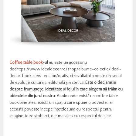
Coffee table book
-ul
nu este un accesoriu
dechttps://www.idealdecor.ro/shop/albume-colectie/ideal-
decor-book-new-edition/orativ, ci rezultatul a peste un secol
de evoluție culturală, editorială și estetică
. Este
o declarație
despre frumusețe, identitate și felul în care alegem să trăim cu
obiectele din jurul nostru.
Acolo unde există un coffee table
book bine ales, există un spațiu care spune o poveste. Iar
această poveste începe întotdeauna cu respectul pentru
imagine, idee și obiect, dar mai ales cu respectul de sine.