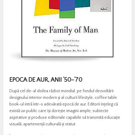
EPOCA DE AUR, ANII ’50–’70
După cel de-al doilea război mondial, pe fondul dezvoltării
designului interior modern și al culturii lifestyle, coffee table
book-ul intră într-o adevărată epocă de aur. Editorii înțeleg că
există un public care își dorește imagini ample, subiecte
aspirative și produse editoriale capabile să transmită educație
vizuală, apartenență culturală și statut.