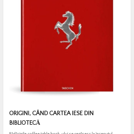
ORIGINI, CÂND CARTEA IESE DIN
BIBLIOTECĂ
Rădăcinile coffee table book-ului se regăsesc la începutul