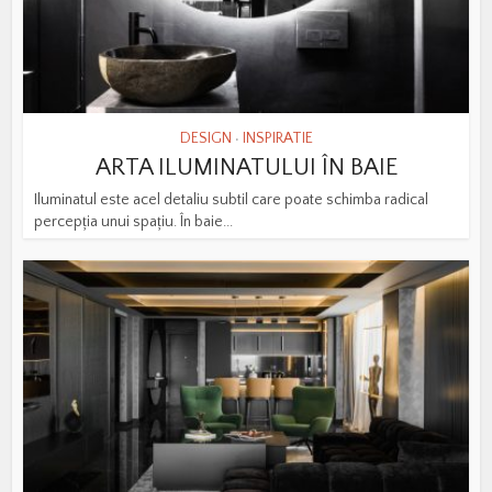
DESIGN
INSPIRATIE
•
ARTA ILUMINATULUI ÎN BAIE
Iluminatul este acel detaliu subtil care poate schimba radical
percepția unui spațiu. În baie...