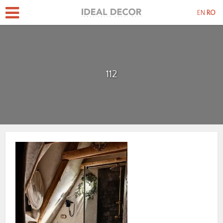
EN
RO
112