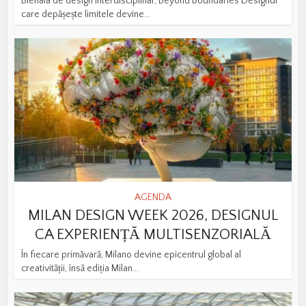
Bienala de design interdisciplinar, Beyond Boundaries Designul
care depășește limitele devine...
AGENDA
MILAN DESIGN WEEK 2026, DESIGNUL
CA EXPERIENȚĂ MULTISENZORIALĂ
În fiecare primăvară, Milano devine epicentrul global al
creativității, însă ediția Milan...