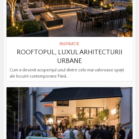
INSPIRATIE
ROOFTOPUL, LUXUL ARHITECTURII
URBANE
Cum a devenit acoperișul unul dintre cele mai valoroase spații
ale locuirii contemporane Până...