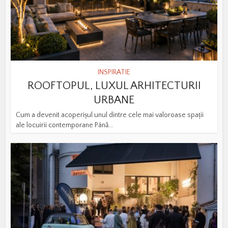
INSPIRATIE
ROOFTOPUL, LUXUL ARHITECTURII
URBANE
Cum a devenit acoperișul unul dintre cele mai valoroase spații
ale locuirii contemporane Până...