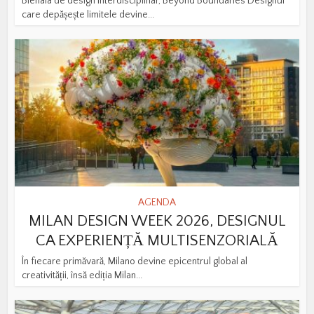
Bienala de design interdisciplinar, Beyond Boundaries Designul
care depășește limitele devine...
AGENDA
MILAN DESIGN WEEK 2026, DESIGNUL
CA EXPERIENȚĂ MULTISENZORIALĂ
În fiecare primăvară, Milano devine epicentrul global al
creativității, însă ediția Milan...