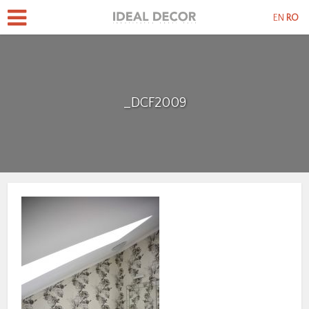
EN
RO
_DCF2009