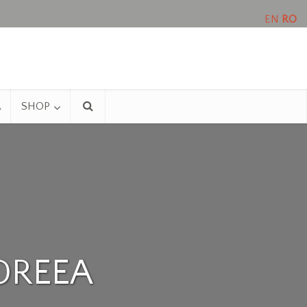
EN
RO
A
SHOP
DREEA