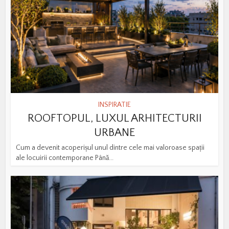
INSPIRATIE
ROOFTOPUL, LUXUL ARHITECTURII
URBANE
Cum a devenit acoperișul unul dintre cele mai valoroase spații
ale locuirii contemporane Până...