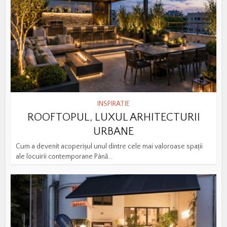
INSPIRATIE
ROOFTOPUL, LUXUL ARHITECTURII
URBANE
Cum a devenit acoperișul unul dintre cele mai valoroase spații
ale locuirii contemporane Până...