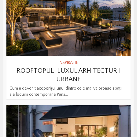
INSPIRATIE
ROOFTOPUL, LUXUL ARHITECTURII
URBANE
Cum a devenit acoperișul unul dintre cele mai valoroase spații
ale locuirii contemporane Până...