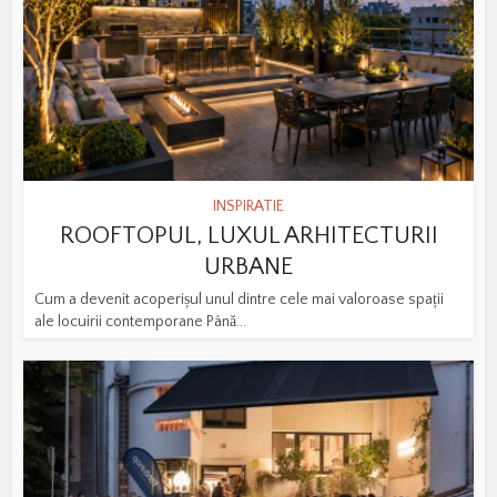
INSPIRATIE
ROOFTOPUL, LUXUL ARHITECTURII
URBANE
Cum a devenit acoperișul unul dintre cele mai valoroase spații
ale locuirii contemporane Până...