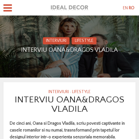
EN
RO
INTERVIURI
LIFESTYLE
INTERVIU OANA&DRAGOS VLADILA
INTERVIURI
LIFESTYLE
•
INTERVIU OANA&DRAGOS
VLADILA
De cinci ani, Oana si Dragos Vladila, scriu povesti captivante in
casele romanilor si nu numai, trasnsformand prin tapetul lor
designul interior intr-o experienta senzoriala memorabila.