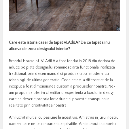
Care este istoria casei de tapet VLAdiLA? De ce tapet si nu
altceva din zona designului interior?
Brandul House of VLAdiLA a fost fondat in 2018 din dorinta de
aduce pe piata designului romanesc arta functionala, realizata
traditional, prin desen manual si produsa ultra-modern, cu
tehnologii de ultima generatie. Ceea ce ne-a diferentiat de la
inceput a fost dimensiunea custom a produselor noastre. Ne-
am propus sa oferim clientilor o experienta a luxului in design,
care sa descrie propria lor viziune si poveste, transpusa in
realitate prin creativitatea noastra.
Am lucrat mult si cu pasiune la acest vis. Am atras in jurul nostru
oameni care ne-au impartasit aspiratiile. Am inceput cu tapetul