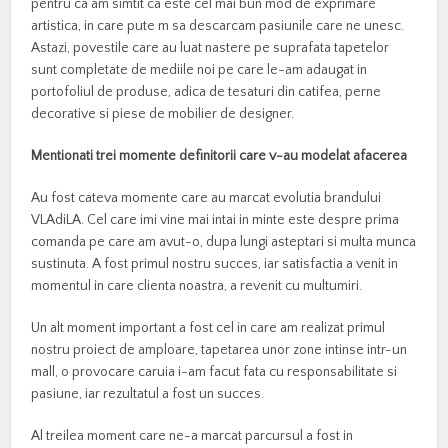
pentru ca am simtit ca este cel mai bun mod de exprimare
artistica, in care pute m sa descarcam pasiunile care ne unesc.
Astazi, povestile care au luat nastere pe suprafata tapetelor
sunt completate de mediile noi pe care le-am adaugat in
portofoliul de produse, adica de tesaturi din catifea, perne
decorative si piese de mobilier de designer.
Mentionati trei momente definitorii care v-au modelat afacerea
Au fost cateva momente care au marcat evolutia brandului
VLAdiLA. Cel care imi vine mai intai in minte este despre prima
comanda pe care am avut-o, dupa lungi asteptari si multa munca
sustinuta. A fost primul nostru succes, iar satisfactia a venit in
momentul in care clienta noastra, a revenit cu multumiri.
Un alt moment important a fost cel in care am realizat primul
nostru proiect de amploare, tapetarea unor zone intinse intr-un
mall, o provocare caruia i-am facut fata cu responsabilitate si
pasiune, iar rezultatul a fost un succes.
Al treilea moment care ne-a marcat parcursul a fost in