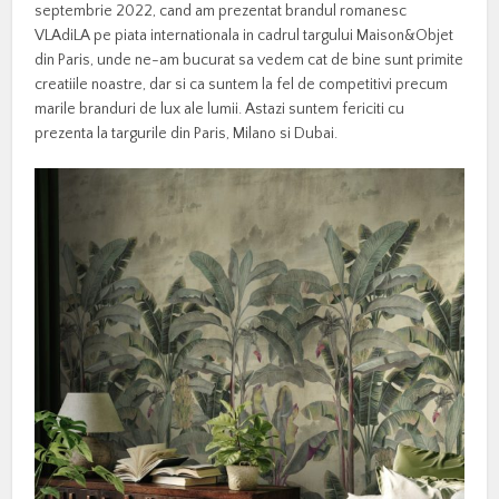
septembrie 2022, cand am prezentat brandul romanesc
VLAdiLA pe piata internationala in cadrul targului Maison&Objet
din Paris, unde ne-am bucurat sa vedem cat de bine sunt primite
creatiile noastre, dar si ca suntem la fel de competitivi precum
marile branduri de lux ale lumii. Astazi suntem fericiti cu
prezenta la targurile din Paris, Milano si Dubai.