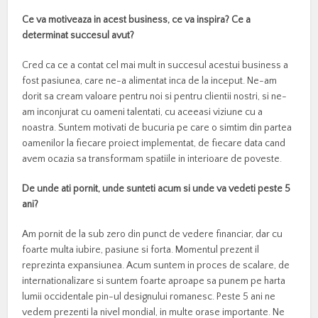
Ce va motiveaza in acest business, ce va inspira? Ce a
determinat succesul avut?
Cred ca ce a contat cel mai mult in succesul acestui business a
fost pasiunea, care ne-a alimentat inca de la inceput. Ne-am
dorit sa cream valoare pentru noi si pentru clientii nostri, si ne-
am inconjurat cu oameni talentati, cu aceeasi viziune cu a
noastra. Suntem motivati de bucuria pe care o simtim din partea
oamenilor la fiecare proiect implementat, de fiecare data cand
avem ocazia sa transformam spatiile in interioare de poveste.
De unde ati pornit, unde sunteti acum si unde va vedeti peste 5
ani?
Am pornit de la sub zero din punct de vedere financiar, dar cu
foarte multa iubire, pasiune si forta. Momentul prezent il
reprezinta expansiunea. Acum suntem in proces de scalare, de
internationalizare si suntem foarte aproape sa punem pe harta
lumii occidentale pin-ul designului romanesc. Peste 5 ani ne
vedem prezenti la nivel mondial, in multe orase importante. Ne