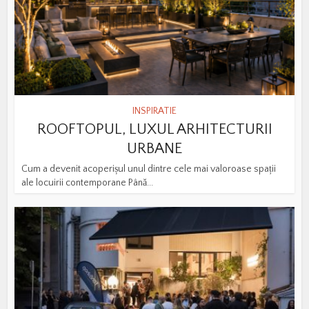
INSPIRATIE
ROOFTOPUL, LUXUL ARHITECTURII
URBANE
Cum a devenit acoperișul unul dintre cele mai valoroase spații
ale locuirii contemporane Până...