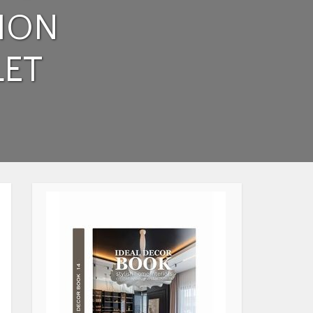
ION
LET