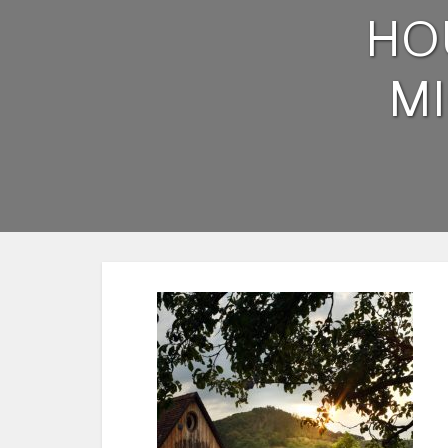
HO
MI