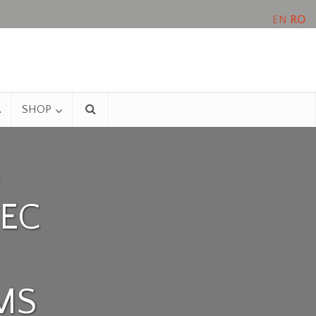
EN
RO
A
SHOP
EC
MS