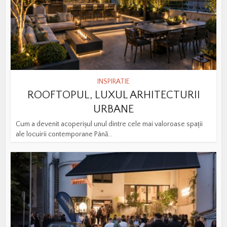
INSPIRATIE
ROOFTOPUL, LUXUL ARHITECTURII
URBANE
Cum a devenit acoperișul unul dintre cele mai valoroase spații
ale locuirii contemporane Până...