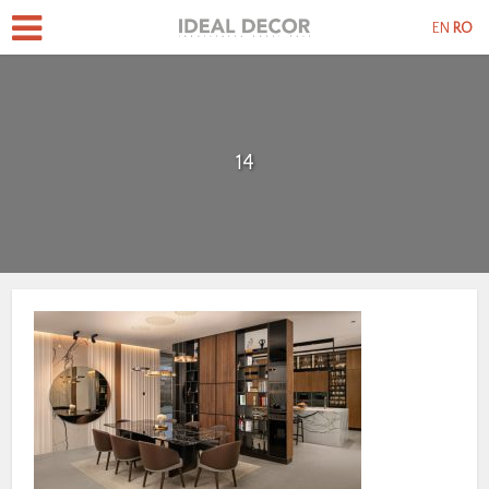
EN
RO
14