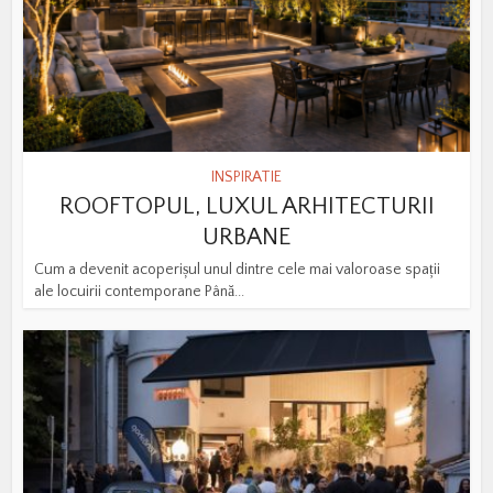
INSPIRATIE
ROOFTOPUL, LUXUL ARHITECTURII
URBANE
Cum a devenit acoperișul unul dintre cele mai valoroase spații
ale locuirii contemporane Până...