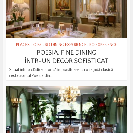
PLACES TO BE
RO DINING EXPERIENCE
RO EXPERIENCE
•
•
POESIA, FINE DINING
ÎNTR-UN DECOR SOFISTICAT
Situat într-o clădire istorică impunătoare cu o fațadă clasică,
restaurantul Poesia din...