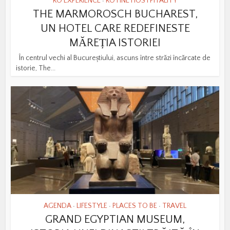
RO EXPERIENCE
RO FINE HOSTPITALITY
•
THE MARMOROSCH BUCHAREST,
UN HOTEL CARE REDEFINESTE
MĂREȚIA ISTORIEI
În centrul vechi al Bucureștiului, ascuns între străzi încărcate de
istorie, The...
AGENDA
LIFESTYLE
PLACES TO BE
TRAVEL
•
•
•
GRAND EGYPTIAN MUSEUM,