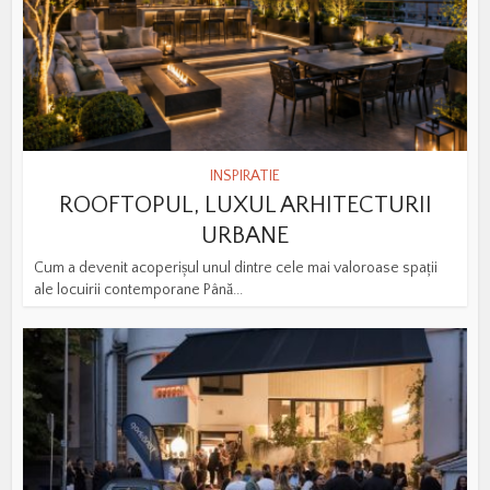
INSPIRATIE
ROOFTOPUL, LUXUL ARHITECTURII
URBANE
Cum a devenit acoperișul unul dintre cele mai valoroase spații
ale locuirii contemporane Până...