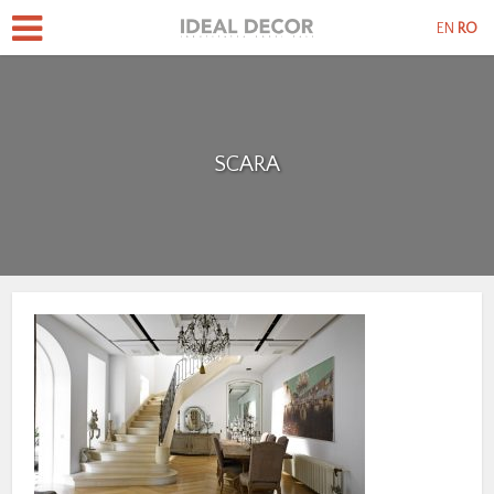
EN
RO
SCARA