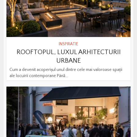
INSPIRATIE
ROOFTOPUL, LUXUL ARHITECTURII
URBANE
Cum a devenit acoperișul unul dintre cele mai valoroase spații
ale locuirii contemporane Până...