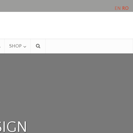
EN
RO
A
SHOP
SIGN