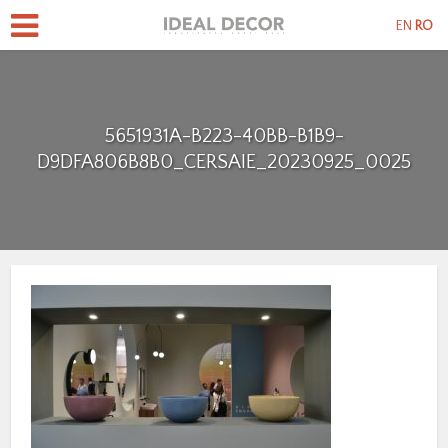
EN
RO
5651931A-B223-40BB-B1B9-
D9DFA806B8B0_CERSAIE_20230925_0025