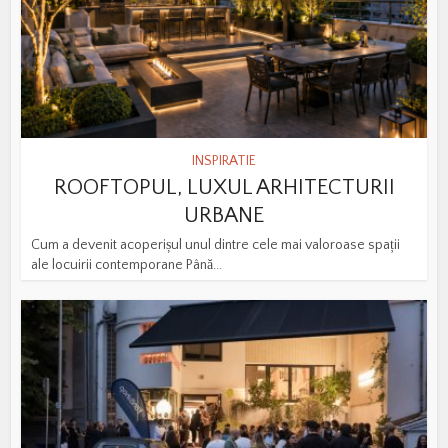
INSPIRATIE
ROOFTOPUL, LUXUL ARHITECTURII
URBANE
Cum a devenit acoperișul unul dintre cele mai valoroase spații
ale locuirii contemporane Până...