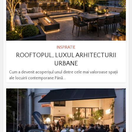
INSPIRATIE
ROOFTOPUL, LUXUL ARHITECTURII
URBANE
Cum a devenit acoperișul unul dintre cele mai valoroase spații
ale locuirii contemporane Până...