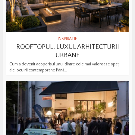
INSPIRATIE
ROOFTOPUL, LUXUL ARHITECTURII
URBANE
Cum a devenit acoperișul unul dintre cele mai valoroase spații
ale locuirii contemporane Până...