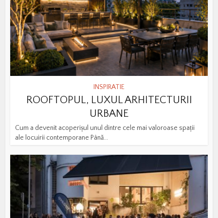
INSPIRATIE
ROOFTOPUL, LUXUL ARHITECTURII
URBANE
Cum a devenit acoperișul unul dintre cele mai valoroase spații
ale locuirii contemporane Până...