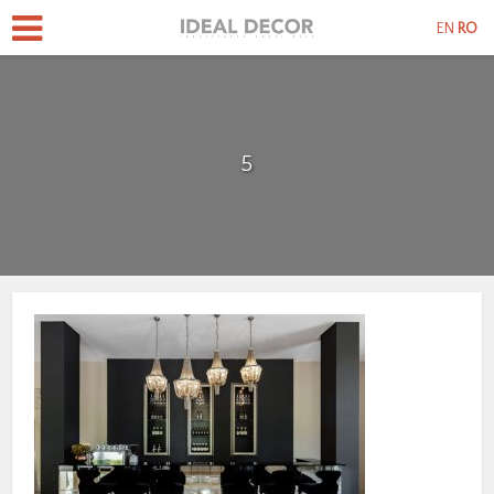
EN
RO
5