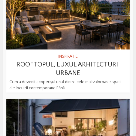
INSPIRATIE
ROOFTOPUL, LUXUL ARHITECTURII
URBANE
Cum a devenit acoperișul unul dintre cele mai valoroase spații
ale locuirii contemporane Până...