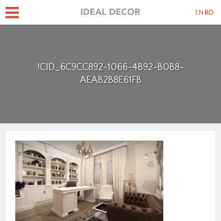
EN
RO
!CID_6C9CC892-1066-4B92-B0B8-
AEAB2B8E61FB