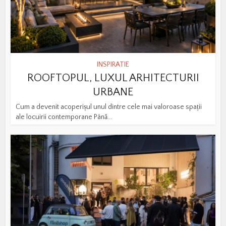
INSPIRATIE
ROOFTOPUL, LUXUL ARHITECTURII
URBANE
Cum a devenit acoperișul unul dintre cele mai valoroase spații
ale locuirii contemporane Până...