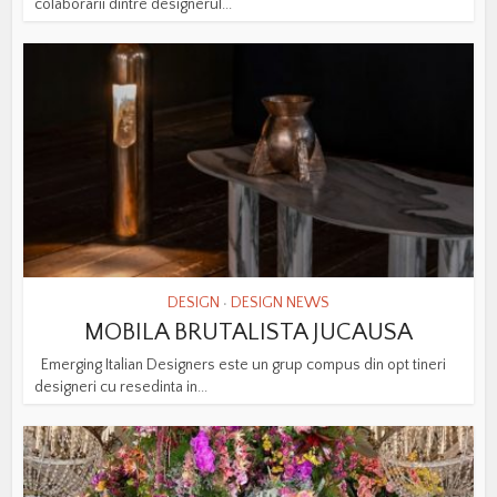
colaborarii dintre designerul...
DESIGN
DESIGN NEWS
•
MOBILA BRUTALISTA JUCAUSA
Emerging Italian Designers este un grup compus din opt tineri
designeri cu resedinta in...