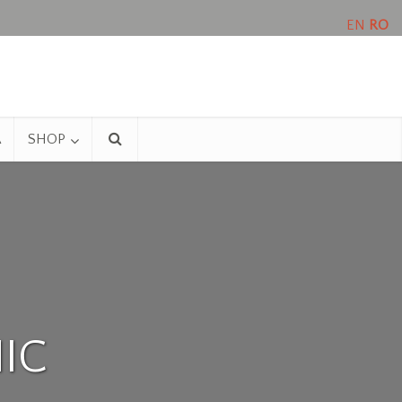
EN
RO
A
SHOP
IC