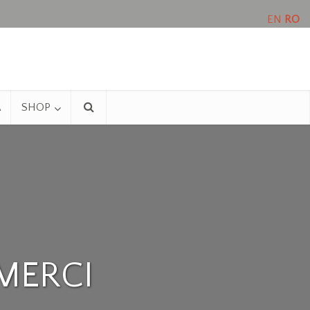
EN
RO
A
SHOP
MERCI