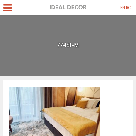
EN
RO
77481-M