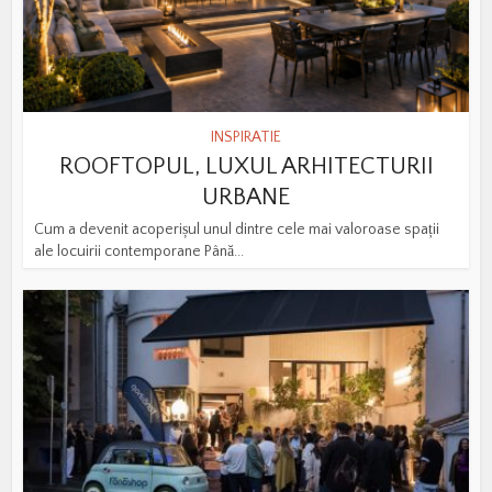
INSPIRATIE
ROOFTOPUL, LUXUL ARHITECTURII
URBANE
Cum a devenit acoperișul unul dintre cele mai valoroase spații
ale locuirii contemporane Până...