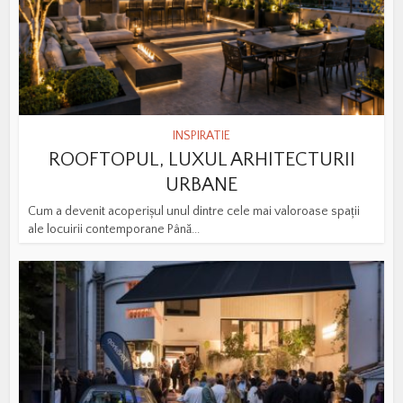
INSPIRATIE
ROOFTOPUL, LUXUL ARHITECTURII
URBANE
Cum a devenit acoperișul unul dintre cele mai valoroase spații
ale locuirii contemporane Până...