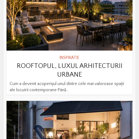
INSPIRATIE
ROOFTOPUL, LUXUL ARHITECTURII
URBANE
Cum a devenit acoperișul unul dintre cele mai valoroase spații
ale locuirii contemporane Până...