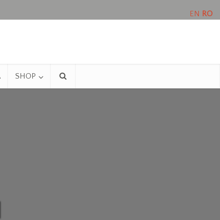
EN
RO
A
SHOP
I