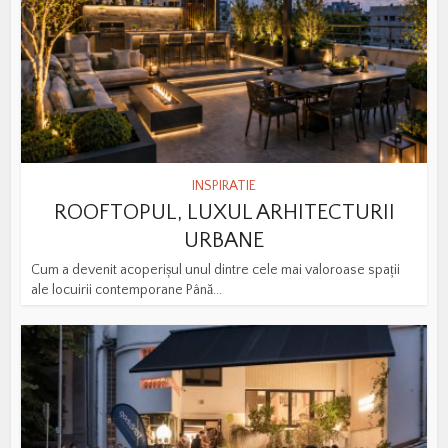
INSPIRATIE
ROOFTOPUL, LUXUL ARHITECTURII
URBANE
Cum a devenit acoperișul unul dintre cele mai valoroase spații
ale locuirii contemporane Până...