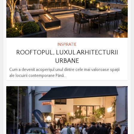
INSPIRATIE
ROOFTOPUL, LUXUL ARHITECTURII
URBANE
Cum a devenit acoperișul unul dintre cele mai valoroase spații
ale locuirii contemporane Până...