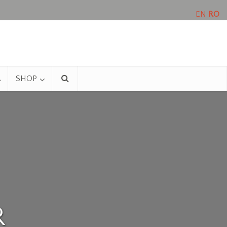
EN
RO
A
SHOP
R