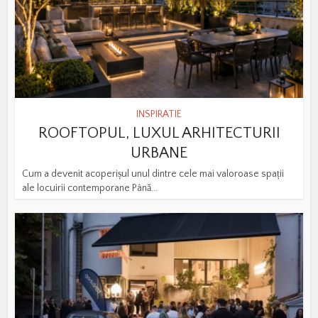
INSPIRATIE
ROOFTOPUL, LUXUL ARHITECTURII
URBANE
Cum a devenit acoperișul unul dintre cele mai valoroase spații
ale locuirii contemporane Până...