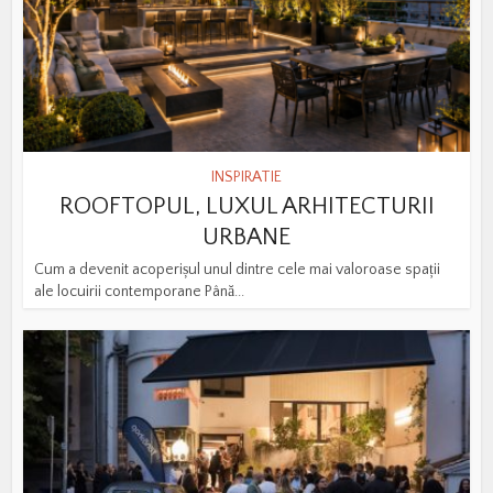
INSPIRATIE
ROOFTOPUL, LUXUL ARHITECTURII
URBANE
Cum a devenit acoperișul unul dintre cele mai valoroase spații
ale locuirii contemporane Până...